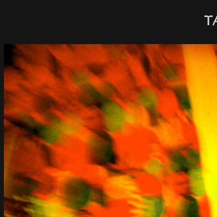
内
容
を
ス
キ
ッ
プ