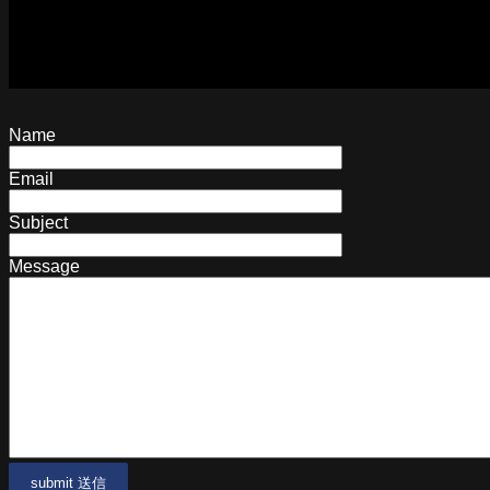
Name
Email
Subject
Message