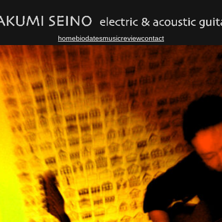
home
bio
dates
music
review
contact