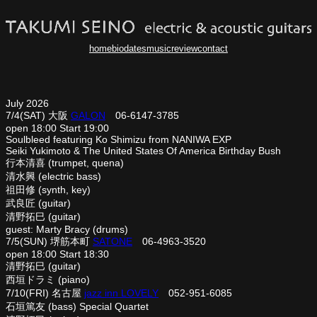
内
容
を
home
bio
dates
music
review
contact
ス
キ
ッ
プ
July 2026
7/4(SAT) 大阪
GALON
06-6147-3785
open 18:00 Start 19:00
Soulbleed featuring Ko Shimizu from NANIWA EXP
Seiki Yukimoto & The United States Of America Birthday Bush
行本清喜 (trumpet, quena)
清水興 (electric bass)
祖田修 (synth, key)
武良匠 (guitar)
清野拓巳 (guitar)
guest: Marty Bracy (drums)
7/5(SUN) 堺筋本町
SATONE
06-4963-3520
open 18:00 Start 18:30
清野拓巳 (guitar)
西垣ドラミ (piano)
7/10(FRI) 名古屋
jazz inn LOVELY
052-951-6085
石垣篤友 (bass) Special Quartet