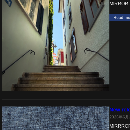
MIRRO
Read mo
New rel
2026年6月
MIRRR