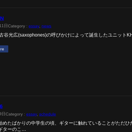
IN
11日
Category :
essay
, 
news
に古谷光広(saxophones)の呼びかけによって誕生したユニット
re
6
9日
Category :
essay
, 
schedule
始めたばかりの中学生の頃、ギターに触れていることがただひ
ギターのこ…