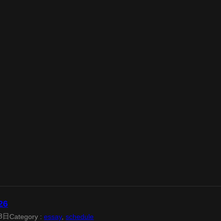
26
3日
Category :
essay
, 
schedule