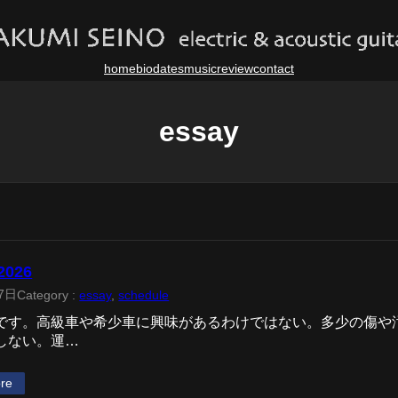
home
bio
dates
music
review
contact
essay
2026
7日
Category :
essay
, 
schedule
です。高級車や希少車に興味があるわけではない。多少の傷や
しない。運…
re