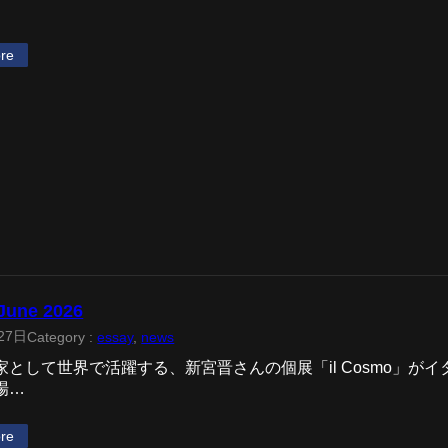
re
 June 2026
27日
Category :
essay
, 
news
家として世界で活躍する、新宮晋さんの個展「il Cosmo」が
場…
re