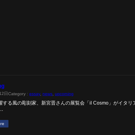
ng
12日
Category :
essay
, 
news
, 
upcoming
躍する風の彫刻家、新宮晋さんの展覧会「il Cosmo」がイタ
…
re