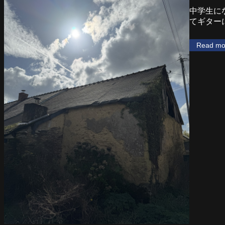
中学生に
てギター
Read mo