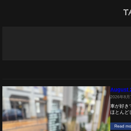
内
容
を
ス
キ
ッ
プ
August 
2026年8月
車が好き
ほとんど
Read mo