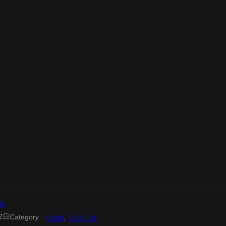
26
2日
Category :
essay
, 
schedule